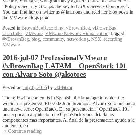
Security Strategist, who graciously agreed to present a session on
“Policy’s Security Groups: the key to NSX’s Service Composer”.
You can find her on twitter as @jmarions and read her blog posts in
the VMware blogs page
Posted in
BrownBagRecording
,
vBrownBag
,
vBrownBag
TechTalks
,
VMware
,
VMware Network Virtualization
Tagged
#vBrownBag
,
blog
,
community
,
networking
,
NSX
,
recording
,
VMware
2016-jul-07 ProfessionalVMware
#vBrownBag LATAM – OpenStack 101
con Alvaro Soto @alsotoes
Posted on
July 8, 2016
by
vbblatam
The following content is in Spanish, the language in which the
webinar is presented. El 07 de Julio tuvimos a Alvaro Soto iniciando
una nueva serie: OpenStack. En su presentacion “OpenStack 101”
nos explica la arquitectura de OpenStack y nos detalla los
componentes mas importantes. Al final de la presentacion ayuda a la
audiencia, en
2016-
-> Continue reading
jul-