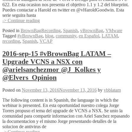
622. En esta ocasion nos presenta el objetivo 1.1 y 1.2 del blueprint.
Puedes contactar a Harold en twitter en @vHaroldGoodwin. Esta
serie seguira hasta
2016-
-> Continue reading
sep-
Posted in
BrownBagRecording
,
Spanish
,
vBrownBag
,
VMware
29
Tagged
#vBrownBag
,
blog
,
community
,
en Español
,
LATAM
,
#vBrownBag
recording
,
Spanish
,
VCAP
LATAM
–
#VCAP6
2016-sep-15 #vBrownBag LATAM –
Design
Upgrade VCNS a NSX con
–
Obj
@arielsanchezmor @J_Kolkes y
1.1
@Elvers_Opinion
y
1.2
con
Posted on
November 13, 2016
November 13, 2016
by
vbblatam
@vHaroldGoodwin
The following content is in Spanish, the language in which the
webinar is presented. En esta oportunidad nuestro colega Jorge
Torres propuso el tema del upgrade de VCNS a NSX. Se unio la
comunidad para compartir informacion con Ariel Sanchez repasando
la documentacion y el mismo Jorge presentando detalles de la
solucion de antivirus de
2016-
-> Continue reading