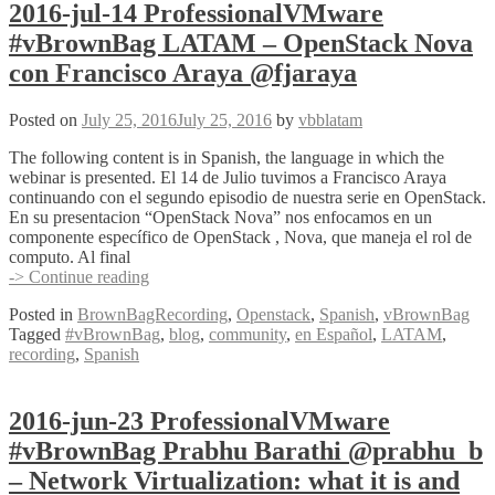
–
2016-jul-14 ProfessionalVMware
OpenStack
#vBrownBag LATAM – OpenStack Nova
Horizon
&
con Francisco Araya @fjaraya
Cinder
con
Posted on
July 25, 2016
July 25, 2016
by
vbblatam
Guillermo
Alvarado
The following content is in Spanish, the language in which the
@galvarado89
webinar is presented. El 14 de Julio tuvimos a Francisco Araya
continuando con el segundo episodio de nuestra serie en OpenStack.
En su presentacion “OpenStack Nova” nos enfocamos en un
componente específico de OpenStack , Nova, que maneja el rol de
computo. Al final
2016-
-> Continue reading
jul-
Posted in
BrownBagRecording
,
Openstack
,
Spanish
,
vBrownBag
14
Tagged
#vBrownBag
,
blog
,
community
,
en Español
,
LATAM
,
ProfessionalVMware
recording
,
Spanish
#vBrownBag
LATAM
–
OpenStack
2016-jun-23 ProfessionalVMware
Nova
#vBrownBag Prabhu Barathi @prabhu_b
con
Francisco
– Network Virtualization: what it is and
Araya