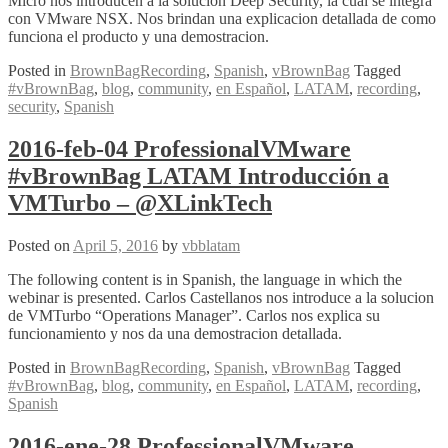
Micro nos introducen a la solucion Deep Security, la cual se integra
con VMware NSX. Nos brindan una explicacion detallada de como
funciona el producto y una demostracion.
Posted in
BrownBagRecording
,
Spanish
,
vBrownBag
Tagged
#vBrownBag
,
blog
,
community
,
en Español
,
LATAM
,
recording
,
security
,
Spanish
2016-feb-04 ProfessionalVMware
#vBrownBag LATAM Introducción a
VMTurbo – @XLinkTech
Posted on
April 5, 2016
by
vbblatam
The following content is in Spanish, the language in which the
webinar is presented. Carlos Castellanos nos introduce a la solucion
de VMTurbo “Operations Manager”. Carlos nos explica su
funcionamiento y nos da una demostracion detallada.
Posted in
BrownBagRecording
,
Spanish
,
vBrownBag
Tagged
#vBrownBag
,
blog
,
community
,
en Español
,
LATAM
,
recording
,
Spanish
2016-ene-28 ProfessionalVMware