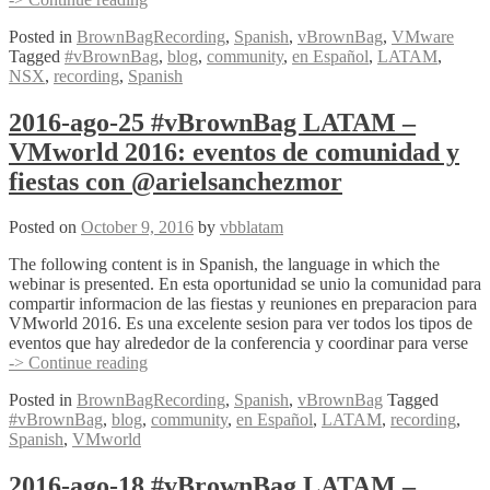
sep-
Posted in
BrownBagRecording
,
Spanish
,
vBrownBag
,
VMware
15
Tagged
#vBrownBag
,
blog
,
community
,
en Español
,
LATAM
,
#vBrownBag
NSX
,
recording
,
Spanish
LATAM
–
Upgrade
2016-ago-25 #vBrownBag LATAM –
VCNS
VMworld 2016: eventos de comunidad y
a
NSX
fiestas con @arielsanchezmor
con
@arielsanchezmor
Posted on
October 9, 2016
by
vbblatam
@J_Kolkes
y
The following content is in Spanish, the language in which the
@Elvers_Opinion
webinar is presented. En esta oportunidad se unio la comunidad para
compartir informacion de las fiestas y reuniones en preparacion para
VMworld 2016. Es una excelente sesion para ver todos los tipos de
eventos que hay alrededor de la conferencia y coordinar para verse
2016-
-> Continue reading
ago-
Posted in
BrownBagRecording
,
Spanish
,
vBrownBag
Tagged
25
#vBrownBag
,
blog
,
community
,
en Español
,
LATAM
,
recording
,
#vBrownBag
Spanish
,
VMworld
LATAM
–
VMworld
2016-ago-18 #vBrownBag LATAM –