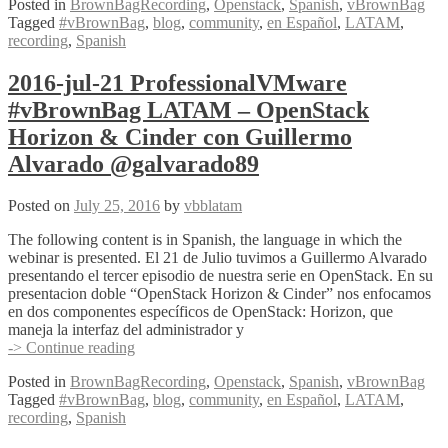
Posted in
BrownBagRecording
,
Openstack
,
Spanish
,
vBrownBag
28
Tagged
#vBrownBag
,
blog
,
community
,
en Español
,
LATAM
,
ProfessionalVMware
recording
,
Spanish
#vBrownBag
LATAM
–
2016-jul-21 ProfessionalVMware
OpenStack
#vBrownBag LATAM – OpenStack
Glance
con
Horizon & Cinder con Guillermo
Alvaro
Alvarado @galvarado89
Soto
@alsotoes
Posted on
July 25, 2016
by
vbblatam
The following content is in Spanish, the language in which the
webinar is presented. El 21 de Julio tuvimos a Guillermo Alvarado
presentando el tercer episodio de nuestra serie en OpenStack. En su
presentacion doble “OpenStack Horizon & Cinder” nos enfocamos
en dos componentes específicos de OpenStack: Horizon, que
maneja la interfaz del administrador y
2016-
-> Continue reading
jul-
Posted in
BrownBagRecording
,
Openstack
,
Spanish
,
vBrownBag
21
Tagged
#vBrownBag
,
blog
,
community
,
en Español
,
LATAM
,
ProfessionalVMware
recording
,
Spanish
#vBrownBag
LATAM