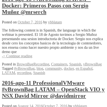
2016:
Docker: Primeros Pasos con Sergio
eventos
de
Muñoz @mrserch
comunidad
y
Posted on
October 7, 2016
by
vbblatam
fiestas
con
The following content is in Spanish, the language in which the
@arielsanchezmor
webinar is presented. El 18 de Agosto tuvimos a Sergio Muñoz
presentando una sesion introductoria de Docker. Sergio nos explica
desde cero los conceptos basicos de la tecnologia de contenedores,
nos ensena como hacer nuestro propio ambiente y nos da un live
demo que
2016-
-> Continue reading
ago-
Posted in
BrownBagRecording
,
Containers
,
Spanish
,
vBrownBag
18
Tagged
#vBrownBag
,
blog
,
community
,
docker
,
en Español
,
#vBrownBag
LATAM
,
recording
,
Spanish
LATAM
–
Docker:
2016-ago-11 ProfessionalVMware
Primeros
#vBrownBag LATAM – OpenStack VIO y
Pasos
con
NSX David Mirror @davidmirror
Sergio
Muñoz
Posted on
August 14, 2016
October 7, 2016
by
vbblatam