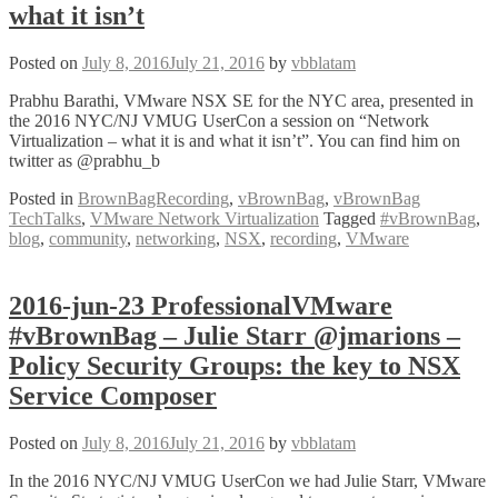
what it isn’t
@fjaraya
Posted on
July 8, 2016
July 21, 2016
by
vbblatam
Prabhu Barathi, VMware NSX SE for the NYC area, presented in
the 2016 NYC/NJ VMUG UserCon a session on “Network
Virtualization – what it is and what it isn’t”. You can find him on
twitter as @prabhu_b
Posted in
BrownBagRecording
,
vBrownBag
,
vBrownBag
TechTalks
,
VMware Network Virtualization
Tagged
#vBrownBag
,
blog
,
community
,
networking
,
NSX
,
recording
,
VMware
2016-jun-23 ProfessionalVMware
#vBrownBag – Julie Starr @jmarions –
Policy Security Groups: the key to NSX
Service Composer
Posted on
July 8, 2016
July 21, 2016
by
vbblatam
In the 2016 NYC/NJ VMUG UserCon we had Julie Starr, VMware