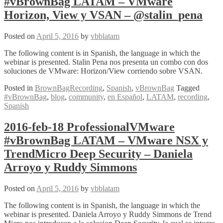
#vBrownBag LATAM – VMware
“Microsegmentación
en
Horizon, View y VSAN – @stalin_pena
VMware
NSX”
Posted on
April 5, 2016
by
vbblatam
@stalin_pena
The following content is in Spanish, the language in which the
webinar is presented. Stalin Pena nos presenta un combo con dos
soluciones de VMware: Horizon/View corriendo sobre VSAN.
Posted in
BrownBagRecording
,
Spanish
,
vBrownBag
Tagged
#vBrownBag
,
blog
,
community
,
en Español
,
LATAM
,
recording
,
Spanish
2016-feb-18 ProfessionalVMware
#vBrownBag LATAM – VMware NSX y
TrendMicro Deep Security – Daniela
Arroyo y Ruddy Simmons
Posted on
April 5, 2016
by
vbblatam
The following content is in Spanish, the language in which the
webinar is presented. Daniela Arroyo y Ruddy Simmons de Trend