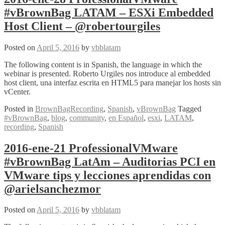
#vBrownBag LATAM – ESXi Embedded
Host Client – @robertourgiles
Posted on
April 5, 2016
by
vbblatam
The following content is in Spanish, the language in which the
webinar is presented. Roberto Urgiles nos introduce al embedded
host client, una interfaz escrita en HTML5 para manejar los hosts sin
vCenter.
Posted in
BrownBagRecording
,
Spanish
,
vBrownBag
Tagged
#vBrownBag
,
blog
,
community
,
en Español
,
esxi
,
LATAM
,
recording
,
Spanish
2016-ene-21 ProfessionalVMware
#vBrownBag LatAm – Auditorias PCI en
VMware tips y lecciones aprendidas con
@arielsanchezmor
Posted on
April 5, 2016
by
vbblatam