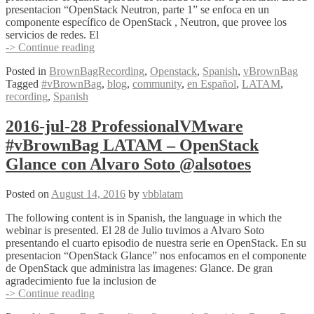
presentacion “OpenStack Neutron, parte 1” se enfoca en un
componente específico de OpenStack , Neutron, que provee los
servicios de redes. El
2016-
-> Continue reading
ago-
Posted in
BrownBagRecording
,
Openstack
,
Spanish
,
vBrownBag
04
Tagged
#vBrownBag
,
blog
,
community
,
en Español
,
LATAM
,
ProfessionalVMware
recording
,
Spanish
#vBrownBag
LATAM
–
2016-jul-28 ProfessionalVMware
OpenStack
#vBrownBag LATAM – OpenStack
Neutron
1/2
Glance con Alvaro Soto @alsotoes
con
Francisco
Posted on
August 14, 2016
by
vbblatam
Araya
@fjaraya
The following content is in Spanish, the language in which the
webinar is presented. El 28 de Julio tuvimos a Alvaro Soto
presentando el cuarto episodio de nuestra serie en OpenStack. En su
presentacion “OpenStack Glance” nos enfocamos en el componente
de OpenStack que administra las imagenes: Glance. De gran
agradecimiento fue la inclusion de
2016-
-> Continue reading
jul-