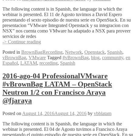
@mrserch
The following content is in Spanish, the language in which the
webinar is presented. El 11 de Agosto tuvimos a David Espero
presentando el sexto episodio de nuestra serie en OpenStack. En su
presentacion “VMware Integrated Openstack y su integracion con
NSX” nos cuenta como VMware ha adaptado a NSX para proveer
servicios de redes
2016-
-> Continue reading
ago-
Posted in
BrownBagRecording
,
Network
,
Openstack
,
Spanish
,
11
vBrownBag
,
VMware
Tagged
#vBrownBag
,
blog
,
community
,
en
ProfessionalVMware
Español
,
LATAM
,
recording
,
Spanish
#vBrownBag
LATAM
–
2016-ago-04 ProfessionalVMware
OpenStack
#vBrownBag LATAM – OpenStack
VIO
y
Neutron 1/2 con Francisco Araya
NSX
@fjaraya
David
Mirror
@davidmirror
Posted on
August 14, 2016
August 14, 2016
by
vbblatam
The following content is in Spanish, the language in which the
webinar is presented. El 04 de Agosto tuvimos a Francisco Araya
presentando el quinto episodio de nuestra serie en OpenStack. En su