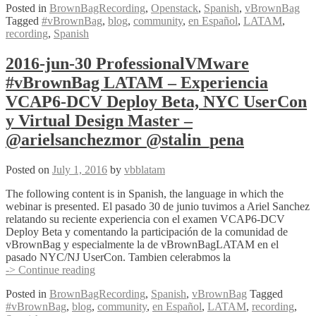
Posted in
BrownBagRecording
,
Openstack
,
Spanish
,
vBrownBag
07
Tagged
#vBrownBag
,
blog
,
community
,
en Español
,
LATAM
,
ProfessionalVMware
recording
,
Spanish
#vBrownBag
LATAM
–
2016-jun-30 ProfessionalVMware
OpenStack
#vBrownBag LATAM – Experiencia
101
con
VCAP6-DCV Deploy Beta, NYC UserCon
Alvaro
y Virtual Design Master –
Soto
@alsotoes
@arielsanchezmor @stalin_pena
Posted on
July 1, 2016
by
vbblatam
The following content is in Spanish, the language in which the
webinar is presented. El pasado 30 de junio tuvimos a Ariel Sanchez
relatando su reciente experiencia con el examen VCAP6-DCV
Deploy Beta y comentando la participación de la comunidad de
vBrownBag y especialmente la de vBrownBagLATAM en el
pasado NYC/NJ UserCon. Tambien celerabmos la
2016-
-> Continue reading
jun-
Posted in
BrownBagRecording
,
Spanish
,
vBrownBag
Tagged
30
#vBrownBag
,
blog
,
community
,
en Español
,
LATAM
,
recording
,
ProfessionalVMware