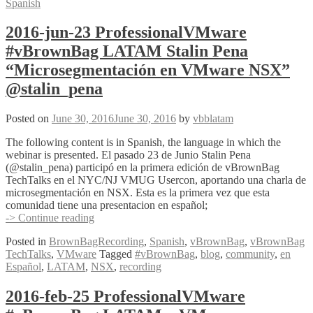
Spanish
#vBrownBag
LATAM
–
2016-jun-23 ProfessionalVMware
Experiencia
#vBrownBag LATAM Stalin Pena
VCAP6-
DCV
“Microsegmentación en VMware NSX”
Deploy
@stalin_pena
Beta,
NYC
UserCon
Posted on
June 30, 2016
June 30, 2016
by
vbblatam
y
Virtual
The following content is in Spanish, the language in which the
Design
webinar is presented. El pasado 23 de Junio Stalin Pena
Master
(@stalin_pena) participó en la primera edición de vBrownBag
–
TechTalks en el NYC/NJ VMUG Usercon, aportando una charla de
@arielsanchezmor
microsegmentación en NSX. Esta es la primera vez que esta
@stalin_pena
comunidad tiene una presentacion en español;
2016-
-> Continue reading
jun-
Posted in
BrownBagRecording
,
Spanish
,
vBrownBag
,
vBrownBag
23
TechTalks
,
VMware
Tagged
#vBrownBag
,
blog
,
community
,
en
ProfessionalVMware
Español
,
LATAM
,
NSX
,
recording
#vBrownBag
LATAM
Stalin
2016-feb-25 ProfessionalVMware
Pena