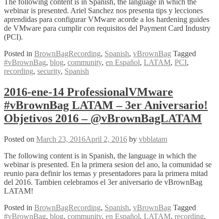
The following content is in Spanish, the language in which the
webinar is presented. Ariel Sanchez nos presenta tips y lecciones
aprendidas para configurar VMware acorde a los hardening guides
de VMware para cumplir con requisitos del Payment Card Industry
(PCI).
Posted in
BrownBagRecording
,
Spanish
,
vBrownBag
Tagged
#vBrownBag
,
blog
,
community
,
en Español
,
LATAM
,
PCI
,
recording
,
security
,
Spanish
2016-ene-14 ProfessionalVMware
#vBrownBag LATAM – 3er Aniversario!
Objetivos 2016 – @vBrownBagLATAM
Posted on
March 23, 2016
April 2, 2016
by
vbblatam
The following content is in Spanish, the language in which the
webinar is presented. En la primera sesion del ano, la comunidad se
reunio para definir los temas y presentadores para la primera mitad
del 2016. Tambien celebramos el 3er aniversario de vBrownBag
LATAM!
Posted in
BrownBagRecording
,
Spanish
,
vBrownBag
Tagged
#vBrownBag
,
blog
,
community
,
en Español
,
LATAM
,
recording
,