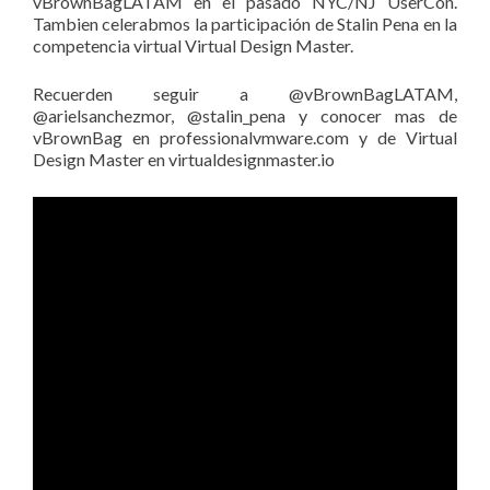
vBrownBagLATAM en el pasado NYC/NJ UserCon.
Tambien celerabmos la participación de Stalin Pena en la
competencia virtual Virtual Design Master.
Recuerden seguir a @vBrownBagLATAM,
@arielsanchezmor, @stalin_pena y conocer mas de
vBrownBag en professionalvmware.com y de Virtual
Design Master en virtualdesignmaster.io