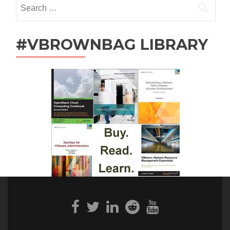
Search
for:
#VBROWNBAG LIBRARY
Facebook
Twitter
Linkedin
Reddit
Youtube
link
link
link
link
link