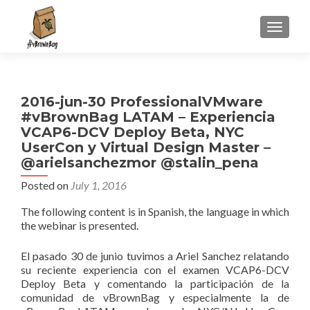
S
MENU
k
i
p
t
2016-jun-30 ProfessionalVMware
o
#vBrownBag LATAM – Experiencia
c
VCAP6-DCV Deploy Beta, NYC
o
UserCon y Virtual Design Master –
n
@arielsanchezmor @stalin_pena
t
e
Posted on
July 1, 2016
n
The following content is in Spanish, the language in which
t
the webinar is presented.
El pasado 30 de junio tuvimos a Ariel Sanchez relatando
su reciente experiencia con el examen VCAP6-DCV
Deploy Beta y comentando la participación de la
comunidad de vBrownBag y especialmente la de