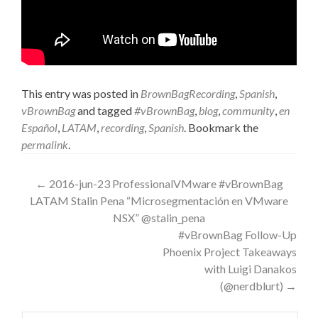
This entry was posted in
BrownBagRecording
,
Spanish
,
vBrownBag
and tagged
#vBrownBag
,
blog
,
community
,
en
Español
,
LATAM
,
recording
,
Spanish
. Bookmark the
permalink
.
Post
←
2016-jun-23 ProfessionalVMware #vBrownBag
LATAM Stalin Pena “Microsegmentación en VMware
navigation
NSX” @stalin_pena
#vBrownBag Follow-Up
Phoenix Project Takeaways
with Luigi Danakos
(@nerdblurt)
→