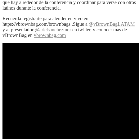
que hay alrededor de la conferencia y coordinar para verse con otros
latinos durante la conferencia.
Recuerda registrarte para atender en vivo en
https://vbrownbag.com/brownbags .Sigue a
@vBrownBagLATAM
y al presentador
@arielsanchezmor
en twitter, y conocer mas de
vBrownBag en
vbrownbag.com