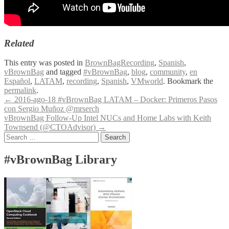
Related
This entry was posted in
BrownBagRecording
,
Spanish
,
vBrownBag
and tagged
#vBrownBag
,
blog
,
community
,
en
Español
,
LATAM
,
recording
,
Spanish
,
VMworld
. Bookmark the
permalink
.
Post
←
2016-ago-18 #vBrownBag LATAM – Docker: Primeros Pasos
con Sergio Muñoz @mrserch
navigation
vBrownBag Follow-Up Intel NUCs and Home Labs with Keith
Townsend (@CTOAdvisor)
→
Search
for:
#vBrownBag Library