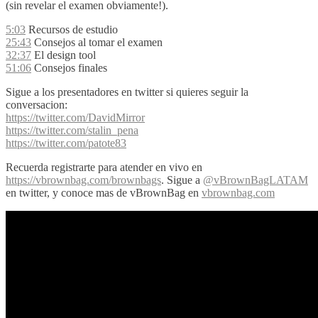
(sin revelar el examen obviamente!).
5:03
Recursos de estudio
25:43
Consejos al tomar el examen
32:37
El design tool
51:06
Consejos finales
Sigue a los presentadores en twitter si quieres seguir la
conversacion:
https://twitter.com/DavidMirror
https://twitter.com/stalin_pena
https://twitter.com/patote83
Recuerda registrarte para atender en vivo en
https://vbrownbag.com/brownbags
. Sigue a
@vBrownBagLATAM
en twitter, y conoce mas de vBrownBag en
vbrownbag.com