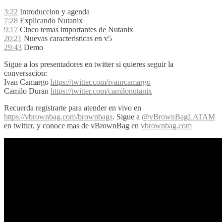
3:22
Introduccion y agenda
7:28
Explicando Nutanix
9:17
Cinco temas importantes de Nutanix
20:21
Nuevas caracteristicas en v5
29:43
Demo
Sigue a los presentadores en twitter si quieres seguir la
conversacion:
Ivan Camargo
https://twitter.com/ivanrcamargo
Camilo Duran
https://twitter.com/camilonutanix
Recuerda registrarte para atender en vivo en
https://vbrownbag.com/brownbags
. Sigue a
@vBrownBagLATAM
en twitter, y conoce mas de vBrownBag en
vbrownbag.com