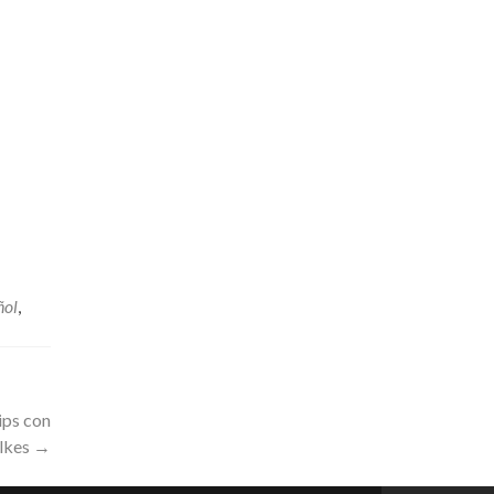
ñol
,
ps con
lkes
→