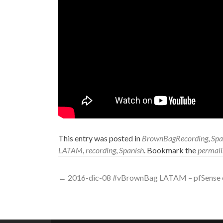
This entry was posted in
BrownBagRecording
,
Spa
LATAM
,
recording
,
Spanish
. Bookmark the
permal
Post
←
2016-dic-08 #vBrownBag LATAM – pfSense en
navigation