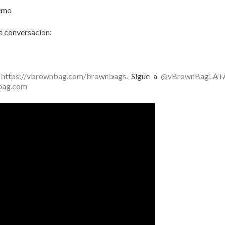
demo
la conversacion:
n
https://vbrownbag.com/brownbags
. Sigue a
@vBrownBagLA
bag.com