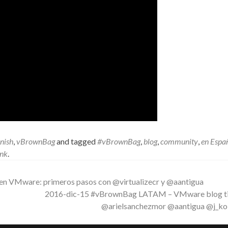
nish
,
vBrownBag
and tagged
#vBrownBag
,
blog
,
community
,
en Espa
ink
.
 VMware: primeros pasos con @virtualizecr y @aantigua
2016-dic-15 #vBrownBag LATAM – VMware blog ti
@arielsanchezmor @aantigua @j_ko