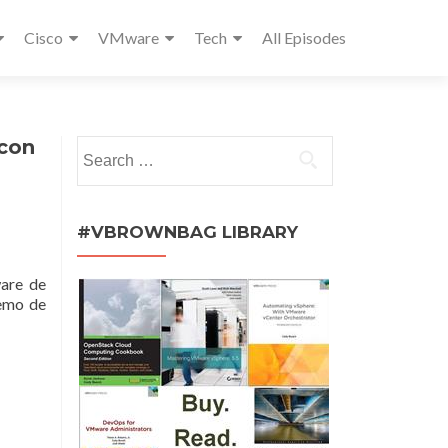
Cisco
VMware
Tech
All Episodes
 con
Search
for:
#VBROWNBAG LIBRARY
ware de
demo de