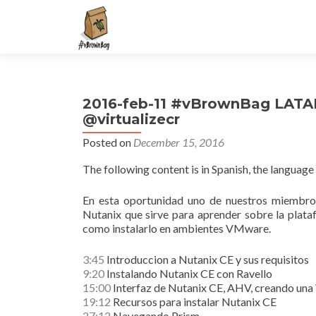
S
k
i
p
t
2016-feb-11 #vBrownBag LATAM
o
@virtualizecr
c
o
Posted on
December 15, 2016
n
The following content is in Spanish, the language
t
e
En esta oportunidad uno de nuestros miembros
n
Nutanix que sirve para aprender sobre la plat
t
como instalarlo en ambientes VMware.
3:45
Introduccion a Nutanix CE y sus requisitos
9:20
Instalando Nutanix CE con Ravello
15:00
Interfaz de Nutanix CE, AHV, creando un
19:12
Recursos para instalar Nutanix CE
27:12
Navegando Prism