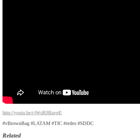
http://youtu.be/cjWsR0BavgE
#vBrownBag #LATAM #TIC #redes #SDDC
Related