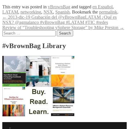
This entry was posted in
vBrownBag
and tagged
en Español
,
LATAM
,
networking
,
NSX
,
Spanish
. Bookmark the
permalink
.
Post
←
2013-dic-19 Grabación del @vBrownBagLATAM ¿Qué es
NSX? @agmalanco #vBrownBag #LATAM #TIC #redes
navigation
Review of “Troubleshooting vSphere Storage” by Mike Preston
→
Search
for:
#vBrownBag Library
Facebook