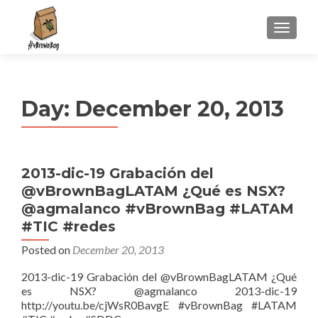
S
MENU
k
i
p
t
Day:
December 20, 2013
o
c
o
n
2013-dic-19 Grabación del
t
@vBrownBagLATAM ¿Qué es NSX?
e
n
@agmalanco #vBrownBag #LATAM
t
#TIC #redes
Posted on
December 20, 2013
2013-dic-19 Grabación del @vBrownBagLATAM ¿Qué
es NSX? @agmalanco 2013-dic-19
http://youtu.be/cjWsR0BavgE #vBrownBag #LATAM