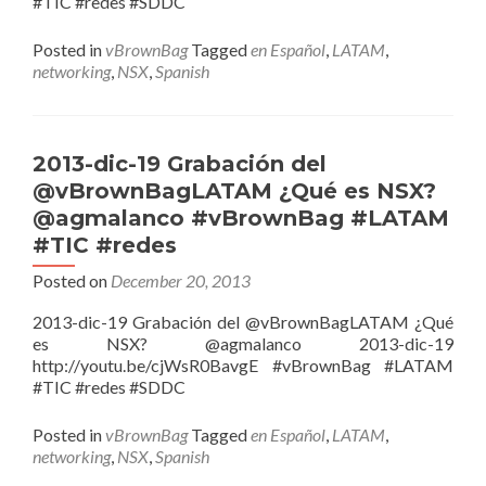
#TIC #redes #SDDC
Posted in
vBrownBag
Tagged
en Español
,
LATAM
,
networking
,
NSX
,
Spanish
2013-dic-19 Grabación del
@vBrownBagLATAM ¿Qué es NSX?
@agmalanco #vBrownBag #LATAM
#TIC #redes
Posted on
December 20, 2013
2013-dic-19 Grabación del @vBrownBagLATAM ¿Qué
es NSX? @agmalanco 2013-dic-19
http://youtu.be/cjWsR0BavgE #vBrownBag #LATAM
#TIC #redes #SDDC
Posted in
vBrownBag
Tagged
en Español
,
LATAM
,
networking
,
NSX
,
Spanish