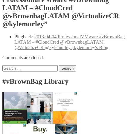
LATAM – #CloudCred
@vBrownbagLATAM @VirtualizeCR
@kylemurley”
Pingback:
2013-04-04 ProfessionalVMware #vBrownBag
LATAM – #CloudCred @vBrownbagLATAM
@VirtualizeCR @kylemurley | kylemurley's Blog
Comments are closed.
Search
for:
#vBrownBag Library