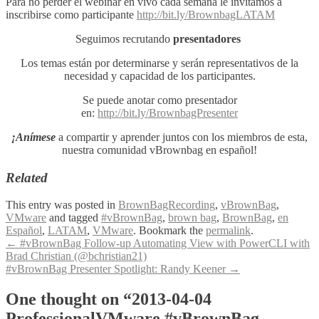
Para no perder el webinar en vivo cada semana le invitamos a
inscribirse como participante
http://bit.ly/BrownbagLATAM
Seguimos recrutando
presentadores
Los temas están por determinarse y serán representativos de la
necesidad y capacidad de los participantes.
Se puede anotar como presentador
en:
http://bit.ly/BrownbagPresenter
¡Anímese
a compartir y aprender juntos con los miembros de esta,
nuestra comunidad vBrownbag en español!
Related
This entry was posted in
BrownBagRecording
,
vBrownBag
,
VMware
and tagged
#vBrownBag
,
brown bag
,
BrownBag
,
en
Español
,
LATAM
,
VMware
. Bookmark the
permalink
.
Post
←
#vBrownBag Follow-up Automating View with PowerCLI with
Brad Christian (@bchristian21)
navigation
#vBrownBag Presenter Spotlight: Randy Keener
→
One thought on “2013-04-04
ProfessionalVMware #vBrownBag