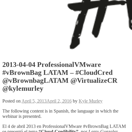
2013-04-04 ProfessionalVMware
#vBrownBag LATAM – #CloudCred
@vBrownbagLATAM @VirtualizeCR
@kylemurley
Posted on
April 5, 2013
April 2, 2016
by
Kyle Murley
The following content is in Spanish, the language in which the
webinar is presented.
El 4 de abril 2013 en ProfessionalVMware #vBrownBag LATAM
se presentó el tema
“Cloud Credibility”
por Larry Gonzalez