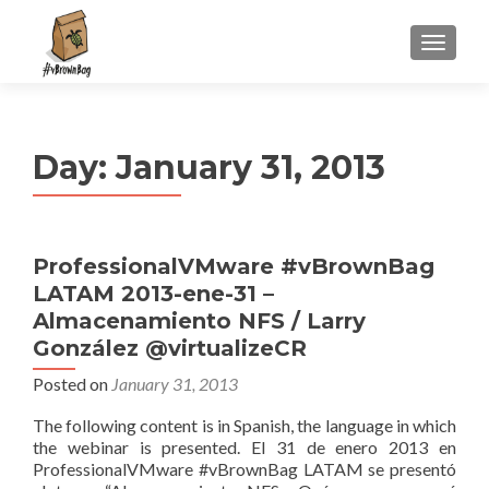
S
MENU
k
i
p
t
Day:
January 31, 2013
o
c
o
n
ProfessionalVMware #vBrownBag
t
LATAM 2013-ene-31 –
e
n
Almacenamiento NFS / Larry
t
González @virtualizeCR
Posted on
January 31, 2013
The following content is in Spanish, the language in which
the webinar is presented. El 31 de enero 2013 en
ProfessionalVMware #vBrownBag LATAM se presentó