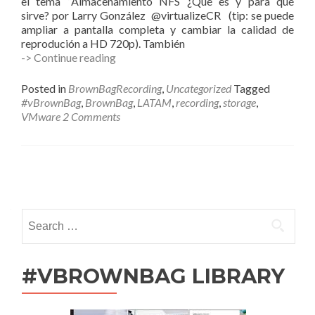
el tema “Almacenamiento NFS ¿Qué es y para qué
sirve? por Larry González @virtualizeCR (tip: se puede
ampliar a pantalla completa y cambiar la calidad de
reprodución a HD 720p). También
ProfessionalVMware
-> Continue reading
#vBrownBag
LATAM
Posted in
BrownBagRecording
,
Uncategorized
Tagged
2013-
#vBrownBag
,
BrownBag
,
LATAM
,
recording
,
storage
,
ene-
VMware
2 Comments
31
–
Almacenamiento
NFS
Posts
/
Larry
navigation
González
Search
@virtualizeCR
for:
#VBROWNBAG LIBRARY