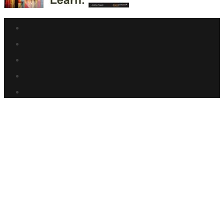
Facebook
link
Twitter
link
Linkedin
link
Reddit
link
Youtube
link