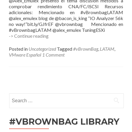
@Alex_Emulex presentó el tema discusión métodos a
comprobar rendimiento CNA/FC/iSCSI Recursos
adicionales: Mencionado en #vBrownbagLATAM
@alex_emulex blog de @bacon_is_king “IO Analyzer 56k
no way!”bit.ly/GJfrEF @vbrownbag Mencionado en
#vBrownbagLATAM @alex_emulex TuningESXi
2013-
-> Continue reading
mar-
11
Posted in
Uncategorized
Tagged
#vBrownBag
,
LATAM
,
ProfessionalVMware
VMware Español
1 Comment
#vBrownBag
LATAM
@Alex_Emulex
discusión
Posts
métodos
a
navigation
comprobar
Search
rendimiento
for:
CNA/FC/iSCSI
#VBROWNBAG LIBRARY