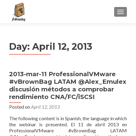
S
MENU
k
i
p
t
Day:
April 12, 2013
o
c
o
n
2013-mar-11 ProfessionalVMware
t
#vBrownBag LATAM @Alex_Emulex
e
n
discusión métodos a comprobar
t
rendimiento CNA/FC/iSCSI
Posted on
April 12, 2013
The following content is in Spanish, the language in which
the webinar is presented. El 11 de abril 2013 en
ProfessionalVMware #vBrownBag LATAM